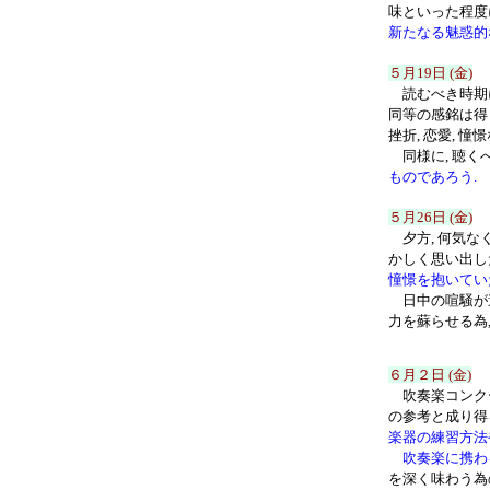
味といった程度
新たなる魅惑的
５月19日 (金)
読むべき時期に
同等の感銘は得ら
挫折, 恋愛, 憧
同様に, 聴く
ものであろう.
５月26日 (金)
夕方, 何気な
かしく思い出し
憧憬を抱いてい
日中の喧騒が遠
力を蘇らせる為
６月２日
(金)
吹奏楽コンクー
の参考と成り得
楽器の練習方法
吹奏楽に携わ
を深く味わう為