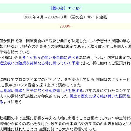
《碧の会》エッセイ
2000年４月～2002年３月 《碧の会》サイト 連載
2000年
か数日で第１回演奏会の日程及び曲目が決定した. この予想外の展開の早さ
禁じ得ない. 現時点の会員各々の役割は未定であるが, 取り敢えずは各個人が
準備を始めている.
イ欄は, 会員
各々が折々の想いを自由に述べる
為に設けられた. 内容は未定で
近況或いは随想を徒然なる侭に綴っていく予定
である. 折に触れてご覧頂けれ
向けてプロコフィエフのピアノソナタを準備している. 前回はスクリャービン
 ここ数年はロシア音楽を採り上げて演奏してきた.
は奥深い情緒と言語に尽くせぬ物悲しさを感ずる
. 昨年の夏に訪れたロシアで
人々の素朴な民族性とが印象的であった.
風土と歴史に深く結び付いた国民性
る
ように思う.
範囲の中で生涯に影響を与える人物に出遭うことは極めて少ない. 学生時代の
書物から多くの感化を受けた. 数学者の高木貞治や哲学者の西田幾多郎など, 
人間性に触れたことは, 生涯に於ける大きな収穫であった.