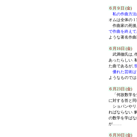
６月９日 (金)
私の作曲方法
オムは全体の 
作曲家の死後,
で作曲を終えて
ような著名作曲
６月16日 (金)
武満徹氏は, 
あったらしい. 
た曲であるが,
優れた芸術は
ようなものでは
６月23日 (金)
「何故数学を勉
に対する答と同
ショパンやリ
ればならない.
の数学を学ばな
が…….
６月30日 (金)