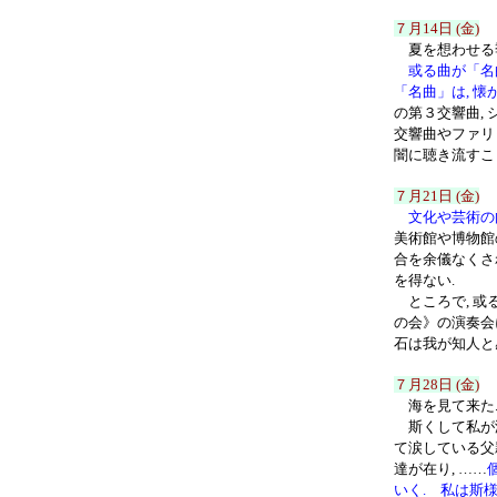
７月14日 (金)
夏を想わせる季
或る曲が「名
「名曲」は, 懐
の第３交響曲,
交響曲やファリ
闇に聴き流すこ
７月21日 (金)
文化や芸術の
美術館や博物館
合を余儀なくさ
を得ない.
ところで, 或
の会》の演奏会
石は我が知人と
７月28日 (金)
海を見て来た.
斯くして私が海
て涙している父
達が在り, ……
いく. 私は斯