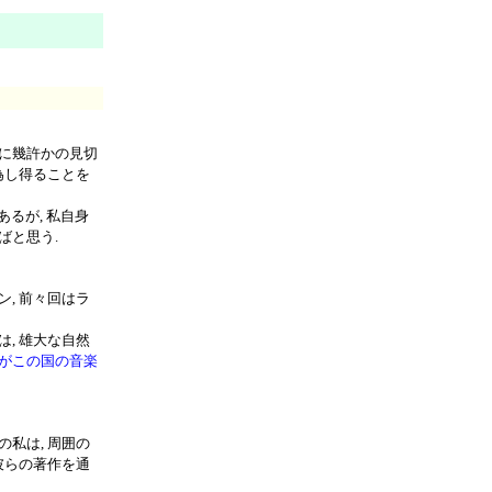
に幾許かの見切
為し得ることを
あるが, 私自身
ばと思う.
, 前々回はラ
は, 雄大な自然
がこの国の音楽
私は, 周囲の
彼らの著作を通