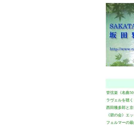
管弦楽《名曲5
ラヴェルを聴く
西田幾多郎と京
《碧の会》エッ
フェルマーの最