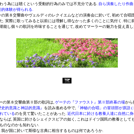
う為には聴くという受動的行為のみでは不充分である.
自ら演奏したり作曲
楽的体験が得られる.
ーの第８交響曲やヴェルディのレクイエムなどの演奏会に於いて, 初めて合唱
た. 実際に歌ってみると以前には理解し得なかった多くのことに気付く. 特に
堪能し個々の歌詞を吟味することを通じて, 改めてマーラーの魅力を捉え直し
ラーの第８交響曲第Ⅱ部の歌詞は,
ゲーテの『ファウスト』第Ⅱ部終幕の場
から
歴史的意識と神話的意識』
を読み進める中で,
「神秘の合唱」の冒頭部が原語 (
れている
のを見て驚いたことがあった.
近代日本に於ける教養人達に自然に身
ならば, 英国に於けるシェイクスピアの如く, これはドイツ国民の教養として
ものなのかも知れない.
 我が国に於いて斯様な古典に相当するものは何であろうか.