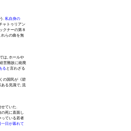
う.
私自身の
ハチャトゥリアン
ルックナーの第８
これらの曲を無
では, ホールや
も経営難故に統廃
ある
と言わざる
多くの国民が《碧
ある見識で, 流
せていた.
娘の死に直面し
争っている若者
日一日が暮れて