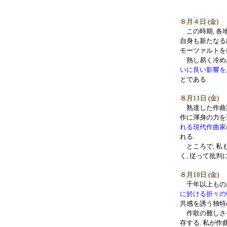
８月４日 (金)
この時期, 各
自身も新たなる
モーツァルトを
熱し易く冷め易
いに良い影響を
とである.
８月11日 (金)
熟達した作曲
作に渾身の力を
れる現代作曲家
れる.
ところで, 私
く, 従って批
８月18日 (金)
千年以上もの
に於ける折々の
共感を誘う独特
作歌の難しさ
存する. 私が