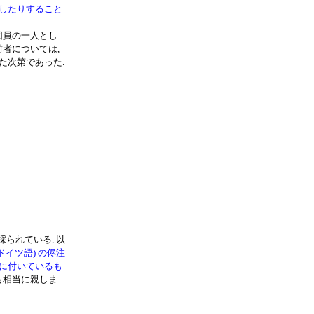
したりすること
団員の一人とし
前者については,
た次第であった.
採られている. 以
ドイツ語) の侭注
に付いているも
も相当に親しま