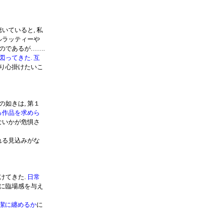
いていると, 私
ルラッティーや
のであるが…….
ってきた. 互
より心掛けたいこ
の如きは, 第１
る作品を求めら
ないかが危惧さ
れる見込みがな
けてきた.
日常
手に臨場感を与え
簡潔に纏めるか
に