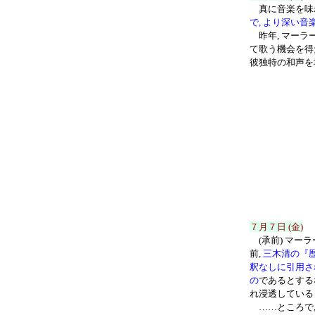
真に音楽を味わ
で, より深い音
昨年, マーラ
て歌う機会を得
彼独特の和声を
７月７日 (金)
(承前) マー
前,
三木清の『
釈なしに引用さ
の
であるとする
れ浸透している
……ところで,