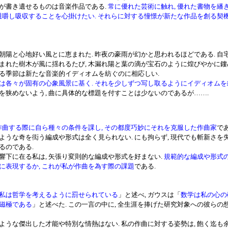
書き遺せるものは音楽作品である.
常に優れた芸術に触れ, 優れた書物を繙き
を咀嚼し吸収することを心掛けたい. それらに対する憧憬が新たな作品を創る契
陽と心地好い風とに恵まれた. 昨夜の豪雨が幻かと思われるほどである. 自
まれた樹木が風に揺れるたび, 木漏れ陽と葉の滴が宝石のように煌びやかに鏤め
る季節は新たな音楽的イディオムを紡ぐのに相応しい.
は各々が固有の心象風景に基く. それを少しずつ写し取るようにイディオムを
を狭めないよう, 曲に具体的な標題を付すことは少ないのであるが…….
 作曲する際に自ら種々の条件を課し, その都度巧妙にそれを克服した作曲家
であ
ような奇を衒う編成や形式は全く見られない. にも拘らず, 現代でも斬新さを
るのである.
下に在る私は, 矢張り変則的な編成や形式を好まない.
規範的な編成や形式
に表現するか, これが私が作曲を為す際の課題
である.
私は哲学を考えるように罰せられている
」と述べ, ガウスは「
数学は私の心の
磁極である
」と述べた. この一言の中に, 全生涯を捧げた研究対象への彼らの
うな傑出した才能や特別な情熱はない. 私の作曲に対する姿勢は, 飽く迄も