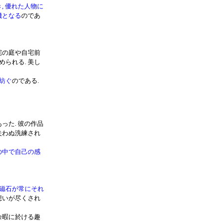
, 優れた人物に
機となる
のであ
宅の庭や自宅前
られる. 美し
紡ぐ
のである.
った. 彼の作品
失わぬ洗練され
の中で自己の感
磁石が常にそれ
想いが尽くされ
余暇に於ける趣