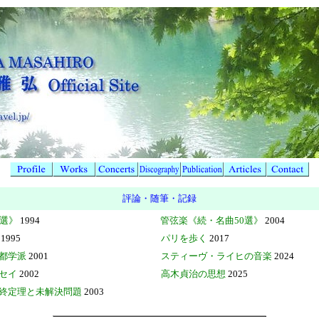
評論・随筆・記録
0選》
1994
管弦楽《続・名曲50選》
2004
1995
パリを歩く
2017
都学派
2001
スティーヴ・ライヒの音楽
2024
セイ
2002
高木貞治の思想
2025
終定理と未解決問題
2003