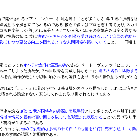
地で開催されるピアノコンクールに足を運ぶことが多くなる. 学生達の演奏を聴
練習意欲を掻き立てられるのである. 彼らの多くはプロを志す者であり, スカ
或る程度美しく弾ければ充分と考えている私とは, その意気込みは全く異なる
い性格の私は, 常に
他者から何らかの刺激を受け続けることで自己の存続を図
及ぼしつつ更なる向上を図れるような人間関係を築いていく
こと, ……日頃
家にとっても
オペラの創作は至難の業
である. ベートーヴェンやドビュッシー
込めてしまった所為か, ２作目以降を完成し得なかった.
過去の名作に匹敵す
の場合, 新作が厳しい批判に晒される可能性もあり, 彼らの創作意欲が削がれ
も漱石の『こころ』に着想を得て３幕８場のオペラを構想した. これは上演さ
判に晒される懸念もない. 安心して作曲に取り掛かれるわけである.
歴史を誇る
短歌は, 我が国特有の趣深い表現手段
として多くの人々を魅了し続
情感や情景を固有の言い回しを以って色彩豊かに表現する
ことで, 受け取り
の芸術が生ずるのである.
や面白さは,
極めて規範的な形式の中で自己の心情を如何に充実させ, 且つ, 
作曲を為す際の課題と対照的である.