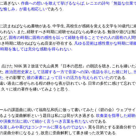
に過ぎない.
作曲への想いを敢えて挙げるならば, レニエの詩句「無益な仕業で
な愉しみ」が最も相応しい
であろう.
読まねばならぬ書物がある. 中学生, 高校生が感銘を覚える文学を30歳代に繙
れない. また, 経験すべき時期に経験せねばならぬ事がある. 勉強や遊びは無論
憬など,
固有の時期に固有の感性を以って経験を得ることでその人の固有の人間
べき時期に聴かねばならぬ音楽が存在する.
凡ゆる芸術は感性豊かな時期に堪
 時期を逸しては充分な感動を得られない.
く点けた NHK 第２放送で丸山眞男『日本の思想』の朗読を聴き, これを繙い
た.
政治思想史家として活躍する一方で音楽への深い造詣を示した彼に対し, 
た.
その影響で,
彼の著書によって日々の活力を与えられていた
のである.
い過去に感ぜられる程の静かな夜が訪れている. 日常の多忙に感けて忘れて
, 久々に彼の著作を繙いてみようと思う.
ルの課題曲に就いて福島弘和氏に倣って書いてみた (《碧の会》ウェブサイト参
るような楽曲解析という題目は私には荷が大き過ぎる.
吹奏楽を指導した経験の
や演奏方法に就いて細かく言うべき言葉を有たない
のである.
る楽しみや喜びはコンクールに限るものではない.
賞を目的とする楽曲分析で
の楽曲分析になるよう, 故意に歪曲解釈して書き綴った次第である.