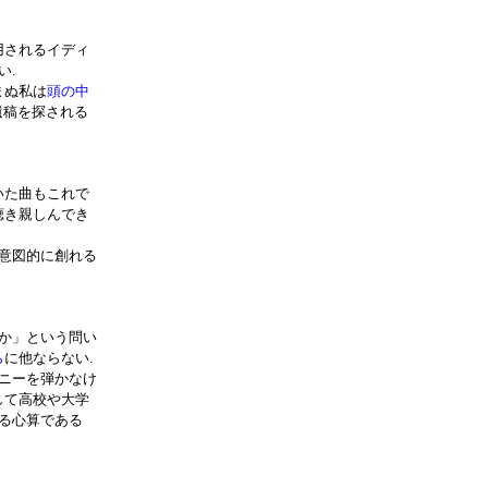
用されるイディ
い.
まぬ私は
頭の中
が遺稿を探される
いた曲もこれで
聴き親しんでき
意図的に創れる
か」という問い
ら
に他ならない.
ルニーを弾かなけ
として高校や大学
いる心算である