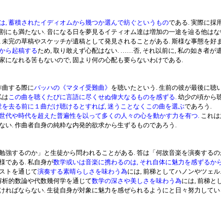
は, 蓄積されたイディオムから幾つか選んで紡ぐというもの
である. 実際に採
1 割にも満たない. 音になる日を夢見るイティオム達は増加の一途を辿る他はな
 未完の草稿やスケッチが遺稿として発見されることがある. 斯様な事態を好
から起稿する
ため, 取り敢えず心配はない. ……否, それ以前に, 私の如き者
家になれる筈もないので, 固より何の心配も要らないわけである.
作曲する際に
バッハの《マタイ受難曲》
を聴いたという. 生前の彼が最後に聴
私は
この曲を聴くたびに言語に尽くせぬ偉大なるものを感ずる.
幼少の頃から
世を去る前に１曲だけ聴けるとすれば, 迷うことなくこの曲を選ぶ
であろう.
世代や時代を超えた普遍性を以って多くの人々の心を動かす力を有つ.
これは
ない. 作曲者自身の純粋な内発的欲求から生ずるものであろう.
強するのか」と生徒から問われることがある. 答は「何故音楽を演奏するの
様である. 私自身が
数学或いは音楽に携わるのは, それ自体に魅力を感ずるか
ストを通じて
演奏する素晴らしさを味わう為
には, 前梯としてハノンやツェ
 解析的数論や代数幾何学を通じて
数学の深さや美しさを味わう為
には, 前梯
ければならない. 生徒自身が対象に魅力を感ぜられるようにと日々努力して