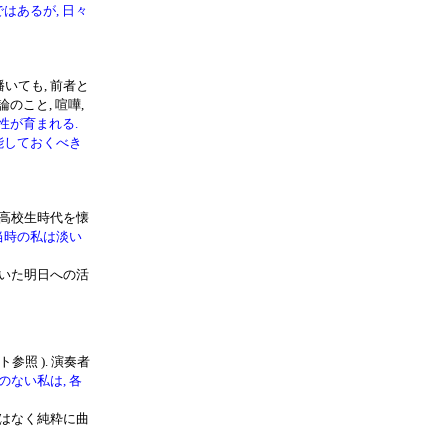
はあるが, 日々
いても, 前者と
のこと, 喧嘩,
性が育まれる.
能しておくべき
た高校生時代を懐
当時の私は淡い
いた明日への活
照 ). 演奏者
ない私は, 各
はなく純粋に曲