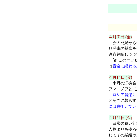
４月７日 (金)
会の発足から僅
り発車の懸念を
適宜判断しつつ
偖, このエッセ
は
音楽に纏わる
４月14日 (金)
来月の演奏会に
フマニノフと,
ロシア音楽に
とそこに暮らす
には息衝いてい
４月21日 (金)
日常の狭い行動
人物よりも寧ろ
じてその業績や