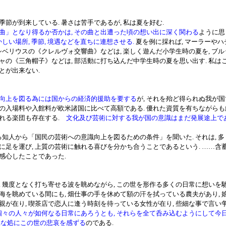
節が到来している. 暑さは苦手であるが, 私は夏を好む.
曲」となり得るか否かは, その曲と出遭った頃の想い出に深く関わる
ように思
かしい場所, 季節, 境遇などを直ちに連想させる.
夏を例に採れば, マーラーや
 シベリウスの《クレルヴォ交響曲》などは, 楽しく遊んだ小学生時の夏を, ブ
ャの《三角帽子》などは, 部活動に打ち込んだ中学生時の夏を思い出す. 私は
とが出来ない.
向上を図る為には国からの経済的援助を要する
が, それを殆ど得られぬ我が国
の入場料や入館料が欧米諸国に比べて高額である. 優れた資質を有ちながら
れる楽団も存在する.
文化及び芸術に対する我が国の意識はまだ発展途上で
る知人から「国民の芸術への意識向上を図るための条件」を聞いた. それは, 
に足を運び, 上質の芸術に触れる喜びを分かち合うことであるという. ……含蓄
感心したことであった.
 幾度となく打ち寄せる波を眺めながら, この世を形作る多くの日常に想いを馳
を眺めている間にも, 畑仕事の手を休めて額の汗を拭っている農夫があり, 
親が在り, 喫茶店で恋人に逢う時刻を待っている女性が在り, 些細な事で言い
個々の人々が如何なる日常にあろうとも, それらを全て呑み込むようにして今
様な処にこの世の悲哀を感ずる
のである.