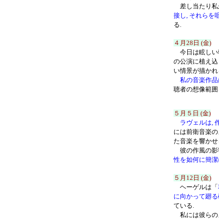
差し当たり私が
接し, それら
る.
４月28日 (金)
今日は眩しい朝
の公演に植え込
い情景が描かれ
私の音楽作品
聴者の想像範囲
５月５日
(金)
ラヴェルは,
には前衛音楽の
た音楽を響かせ
彼の作風の影響
性を如何に簡潔
５月12日
(金)
ヘーゲルは「
に向かって廻る
ている.
私には彼らのよ